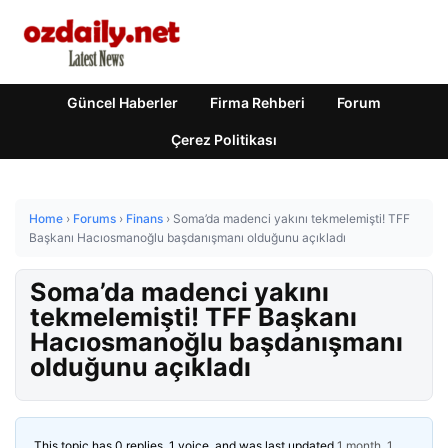
Güncel Haberler
Firma Rehberi
Forum
Çerez Politikası
Home
›
Forums
›
Finans
›
Soma’da madenci yakını tekmelemişti! TFF
Başkanı Hacıosmanoğlu başdanışmanı olduğunu açıkladı
Soma’da madenci yakını
tekmelemişti! TFF Başkanı
Hacıosmanoğlu başdanışmanı
olduğunu açıkladı
This topic has 0 replies, 1 voice, and was last updated
1 month, 1