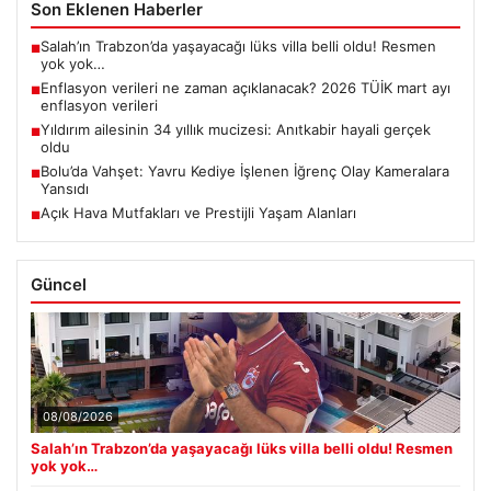
Son Eklenen Haberler
Salah’ın Trabzon’da yaşayacağı lüks villa belli oldu! Resmen
■
yok yok…
Enflasyon verileri ne zaman açıklanacak? 2026 TÜİK mart ayı
■
enflasyon verileri
Yıldırım ailesinin 34 yıllık mucizesi: Anıtkabir hayali gerçek
■
oldu
Bolu’da Vahşet: Yavru Kediye İşlenen İğrenç Olay Kameralara
■
Yansıdı
Açık Hava Mutfakları ve Prestijli Yaşam Alanları
■
Güncel
08/08/2026
Salah’ın Trabzon’da yaşayacağı lüks villa belli oldu! Resmen
yok yok…