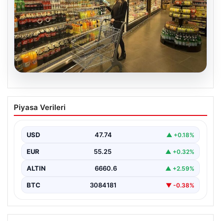
07.08.2026
Enflasyon verileri ne zaman
Piyasa Verileri
açıklanacak? 2026 TÜİK mart ayı
enflasyon verileri
USD
47.74
▲ +0.18%
EUR
55.25
▲ +0.32%
ALTIN
6660.6
▲ +2.59%
BTC
3084181
▼ -0.38%