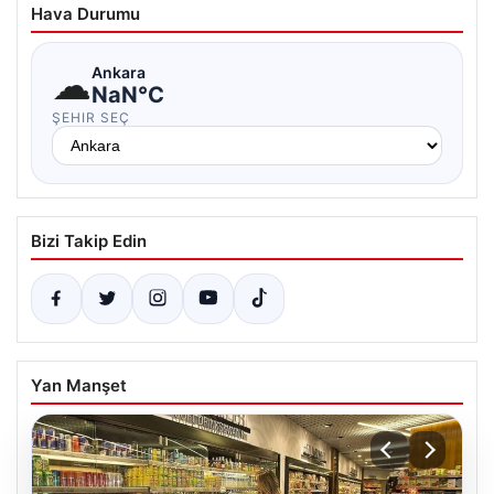
Hava Durumu
☁
Ankara
NaN°C
ŞEHIR SEÇ
Bizi Takip Edin
Yan Manşet