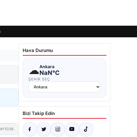
ı
Hava Durumu
☁
Ankara
NaN°C
ŞEHIR SEÇ
Bizi Takip Edin
#11036