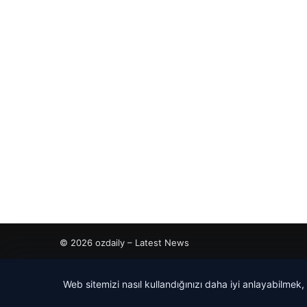
© 2026 ozdaily – Latest News
cio
Web sitemizi nasıl kullandığınızı daha iyi anlayabilmek,