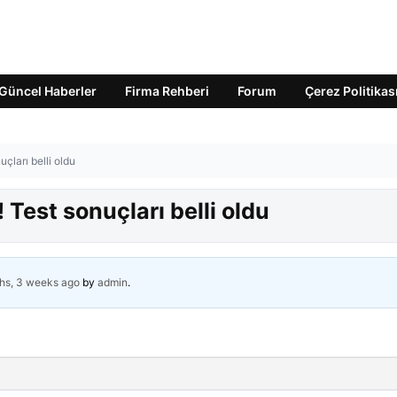
Güncel Haberler
Firma Rehberi
Forum
Çerez Politikas
çları belli oldu
Test sonuçları belli oldu
hs, 3 weeks ago
by
admin
.