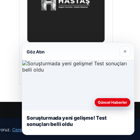
×
Göz Atın
Hastaş Beton
05/26/2026
Güncel Haberler
Soruşturmada yeni gelişme! Test
sonuçları belli oldu
ıyoruz.
Çerez Politikamız
Reddet
Kabul Et