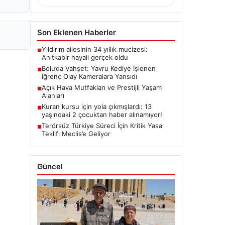
Son Eklenen Haberler
Yıldırım ailesinin 34 yıllık mucizesi:
■
Anıtkabir hayali gerçek oldu
Bolu’da Vahşet: Yavru Kediye İşlenen
■
İğrenç Olay Kameralara Yansıdı
Açık Hava Mutfakları ve Prestijli Yaşam
■
Alanları
Kuran kursu için yola çıkmışlardı: 13
■
yaşındaki 2 çocuktan haber alınamıyor!
Terörsüz Türkiye Süreci İçin Kritik Yasa
■
Teklifi Meclis’e Geliyor
Güncel