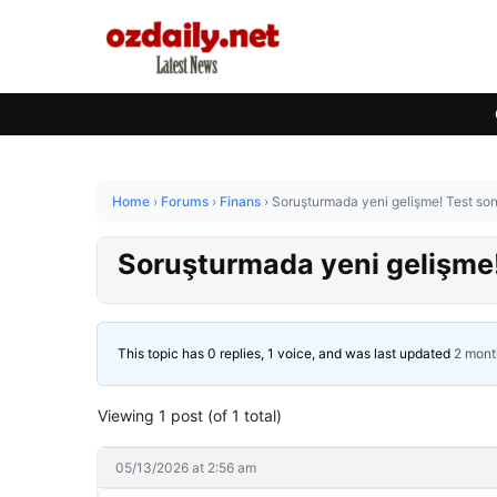
Home
›
Forums
›
Finans
›
Soruşturmada yeni gelişme! Test sonu
Soruşturmada yeni gelişme! 
This topic has 0 replies, 1 voice, and was last updated
2 mont
Viewing 1 post (of 1 total)
05/13/2026 at 2:56 am