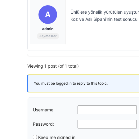
Ünlülere yönelik yürütülen uyuştu
A
Koz ve Aslı Sipahi’nin test sonucu b
admin
Keymaster
Viewing 1 post (of 1 total)
You must be logged in to reply to this topic.
Username:
Password:
Keep me signed in