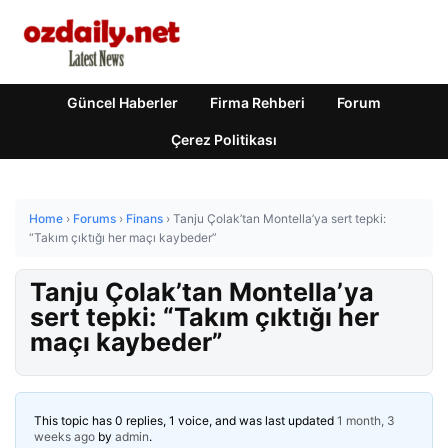
Güncel Haberler
Firma Rehberi
Forum
Çerez Politikası
Home
›
Forums
›
Finans
›
Tanju Çolak’tan Montella’ya sert tepki:
“Takım çıktığı her maçı kaybeder”
Tanju Çolak’tan Montella’ya
sert tepki: “Takım çıktığı her
maçı kaybeder”
This topic has 0 replies, 1 voice, and was last updated
1 month, 3
weeks ago
by
admin
.