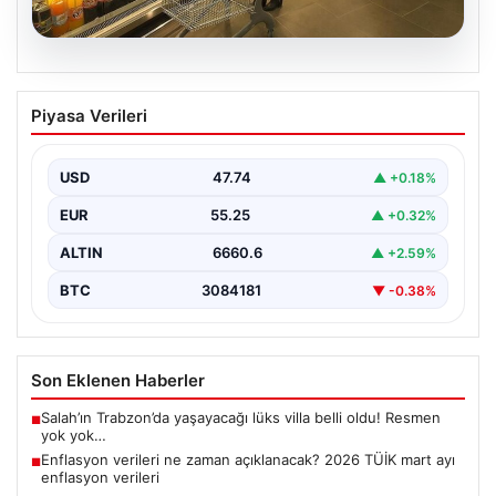
07.08.2026
Enflasyon verileri ne zaman
Piyasa Verileri
açıklanacak? 2026 TÜİK mart ayı
enflasyon verileri
USD
47.74
▲ +0.18%
EUR
55.25
▲ +0.32%
ALTIN
6660.6
▲ +2.59%
BTC
3084181
▼ -0.38%
Son Eklenen Haberler
Salah’ın Trabzon’da yaşayacağı lüks villa belli oldu! Resmen
■
yok yok…
Enflasyon verileri ne zaman açıklanacak? 2026 TÜİK mart ayı
■
enflasyon verileri