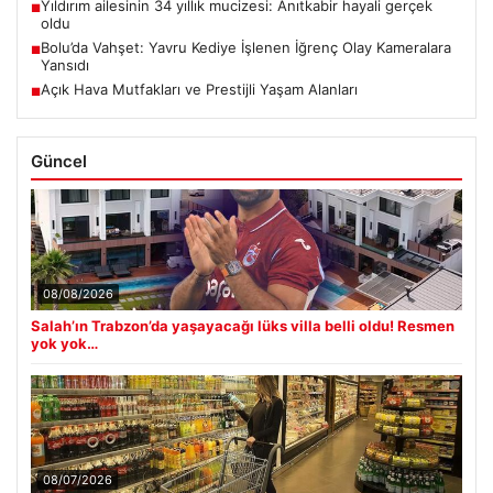
Yıldırım ailesinin 34 yıllık mucizesi: Anıtkabir hayali gerçek
■
oldu
Bolu’da Vahşet: Yavru Kediye İşlenen İğrenç Olay Kameralara
■
Yansıdı
Açık Hava Mutfakları ve Prestijli Yaşam Alanları
■
Güncel
08/08/2026
Salah’ın Trabzon’da yaşayacağı lüks villa belli oldu! Resmen
yok yok…
08/07/2026