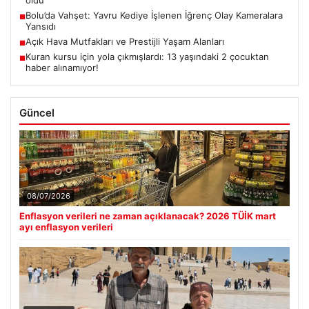
oldu
Bolu’da Vahşet: Yavru Kediye İşlenen İğrenç Olay Kameralara
■
Yansıdı
Açık Hava Mutfakları ve Prestijli Yaşam Alanları
■
Kuran kursu için yola çıkmışlardı: 13 yaşındaki 2 çocuktan
■
haber alınamıyor!
Güncel
08/07/2026
Enflasyon verileri ne zaman açıklanacak? 2026 TÜİK mart
ayı enflasyon verileri