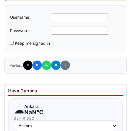
Username:
Password:
Keep me signed in
Paylaş:
Hava Durumu
☁
Ankara
NaN°C
ŞEHIR SEÇ