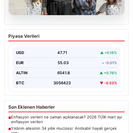
05.08.2026
Yıldırım ailesinin 34 yıllık mucizesi:
Piyasa Verileri
Anıtkabir hayali gerçek oldu
Adıyaman’da yaşayan Abuzer Yıldırım (71) ve eşi
Zeynep Yıldırım (59), tam 34 yıl boyunca…
USD
47.71
▲ +0.16%
EUR
55.03
• -0.01%
ALTIN
6541.8
▲ +0.76%
BTC
3056423
▼ -0.53%
Son Eklenen Haberler
Enflasyon verileri ne zaman açıklanacak? 2026 TÜİK mart ayı
■
enflasyon verileri
Yıldırım ailesinin 34 yıllık mucizesi: Anıtkabir hayali gerçek
■