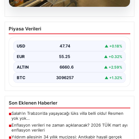
07.08.2026
Enflasyon verileri ne zaman
Piyasa Verileri
açıklanacak? 2026 TÜİK mart ayı
enflasyon verileri
USD
47.74
▲ +0.18%
EUR
55.25
▲ +0.32%
ALTIN
6660.6
▲ +2.59%
BTC
3096257
▲ +1.32%
Son Eklenen Haberler
Salah’ın Trabzon’da yaşayacağı lüks villa belli oldu! Resmen
■
yok yok…
Enflasyon verileri ne zaman açıklanacak? 2026 TÜİK mart ayı
■
enflasyon verileri
Yıldırım ailesinin 34 yıllık mucizesi: Anıtkabir hayali gerçek
■