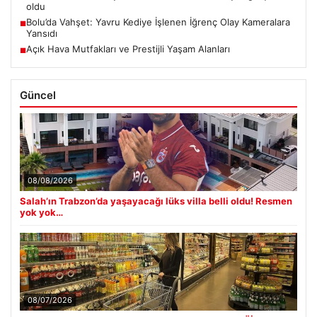
oldu
Bolu’da Vahşet: Yavru Kediye İşlenen İğrenç Olay Kameralara
■
Yansıdı
Açık Hava Mutfakları ve Prestijli Yaşam Alanları
■
Güncel
08/08/2026
Salah’ın Trabzon’da yaşayacağı lüks villa belli oldu! Resmen
yok yok…
08/07/2026