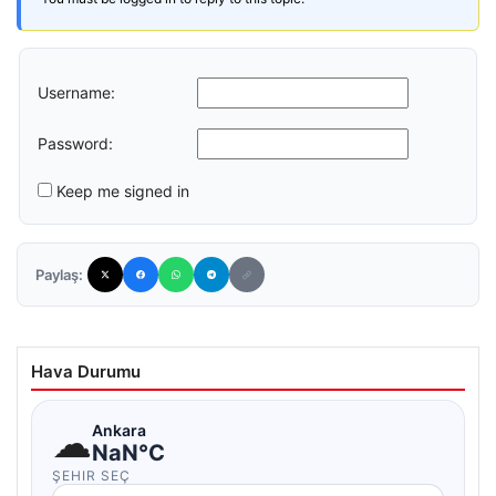
Username:
Password:
Keep me signed in
Paylaş:
Hava Durumu
☁
Ankara
NaN°C
ŞEHIR SEÇ