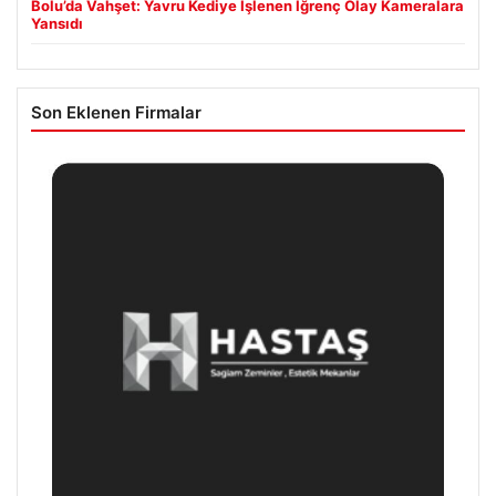
Bolu’da Vahşet: Yavru Kediye İşlenen İğrenç Olay Kameralara
Yansıdı
Son Eklenen Firmalar