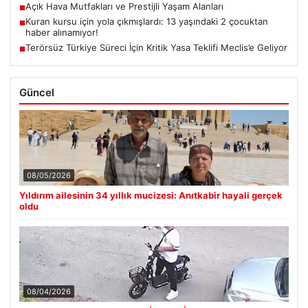
Açık Hava Mutfakları ve Prestijli Yaşam Alanları
■
Kuran kursu için yola çıkmışlardı: 13 yaşındaki 2 çocuktan
■
haber alınamıyor!
Terörsüz Türkiye Süreci İçin Kritik Yasa Teklifi Meclis’e Geliyor
■
Güncel
08/05/2026
Yıldırım ailesinin 34 yıllık mucizesi: Anıtkabir hayali gerçek
oldu
08/04/2026