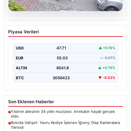
04.08.2026
Bolu’da Vahşet: Yavru Kediye İşlenen
Piyasa Verileri
İğrenç Olay Kameralara Yansıdı
Bolu'nun Beşkavaklar Mahallesi'nde, geçtiğimiz
günlerde meydana gelen korkutucu olay, bölgedeki
USD
47.71
▲ +0.16%
sakinleri derinden sarstı. Elektrikli…
EUR
55.03
• -0.01%
ALTIN
6541.8
▲ +0.76%
BTC
3056423
▼ -0.53%
Son Eklenen Haberler
Yıldırım ailesinin 34 yıllık mucizesi: Anıtkabir hayali gerçek
■
oldu
Bolu’da Vahşet: Yavru Kediye İşlenen İğrenç Olay Kameralara
■
Yansıdı