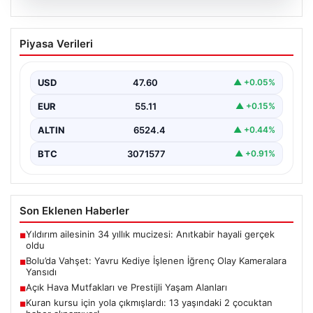
04.08.2026
Bolu’da Vahşet: Yavru Kediye İşlenen
Piyasa Verileri
İğrenç Olay Kameralara Yansıdı
Bolu'nun Beşkavaklar Mahallesi'nde, geçtiğimiz
günlerde meydana gelen korkutucu olay, bölgedeki
USD
47.60
▲ +0.05%
sakinleri derinden sarstı. Elektrikli…
EUR
55.11
▲ +0.15%
ALTIN
6524.4
▲ +0.44%
BTC
3071577
▲ +0.91%
Son Eklenen Haberler
Yıldırım ailesinin 34 yıllık mucizesi: Anıtkabir hayali gerçek
■
oldu
Bolu’da Vahşet: Yavru Kediye İşlenen İğrenç Olay Kameralara
■
Yansıdı
Açık Hava Mutfakları ve Prestijli Yaşam Alanları
■
Kuran kursu için yola çıkmışlardı: 13 yaşındaki 2 çocuktan
■