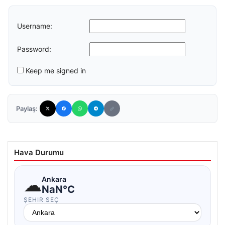
Username:
Password:
Keep me signed in
Paylaş:
Hava Durumu
☁
Ankara
NaN°C
ŞEHIR SEÇ