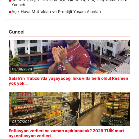
■
Yansıdı
Açık Hava Mutfakları ve Prestijli Yaşam Alanları
■
Güncel
08/08/2026
Salah’ın Trabzon’da yaşayacağı lüks villa belli oldu! Resmen
yok yok…
08/07/2026
Enflasyon verileri ne zaman açıklanacak? 2026 TÜİK mart
ayı enflasyon verileri