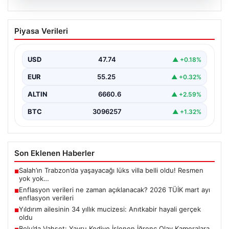
07.08.2026
Enflasyon verileri ne zaman
Piyasa Verileri
açıklanacak? 2026 TÜİK mart ayı
enflasyon verileri
USD
47.74
▲ +0.18%
EUR
55.25
▲ +0.32%
ALTIN
6660.6
▲ +2.59%
BTC
3096257
▲ +1.32%
Son Eklenen Haberler
Salah’ın Trabzon’da yaşayacağı lüks villa belli oldu! Resmen
■
yok yok…
Enflasyon verileri ne zaman açıklanacak? 2026 TÜİK mart ayı
■
enflasyon verileri
Yıldırım ailesinin 34 yıllık mucizesi: Anıtkabir hayali gerçek
■
oldu
Bolu’da Vahşet: Yavru Kediye İşlenen İğrenç Olay Kameralara