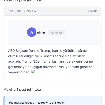
Viewing 1 post (of 1 total)
06/23/2026 at 3:44 am
#19988
A
admin
Keymaster
ABD Başkanı Donald Trump, İran ile yürütülen sürecin
olumlu ilerlediğini ve iki önemli sonuç elde ettiklerini
açıkladı. Trump “Eğer İran anlaşmanın gereklerini yerine
getirmez ya da uygun davranmazsa, yapmam gerekeni
yaparım.” dedi.
Viewing 1 post (of 1 total)
You must be logged in to reply to this topic.