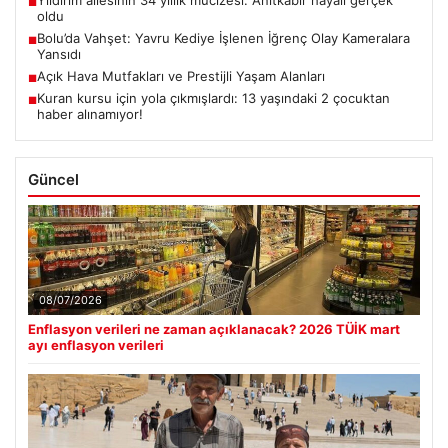
Yıldırım ailesinin 34 yıllık mucizesi: Anıtkabir hayali gerçek
■
oldu
Bolu’da Vahşet: Yavru Kediye İşlenen İğrenç Olay Kameralara
■
Yansıdı
Açık Hava Mutfakları ve Prestijli Yaşam Alanları
■
Kuran kursu için yola çıkmışlardı: 13 yaşındaki 2 çocuktan
■
haber alınamıyor!
Güncel
08/07/2026
Enflasyon verileri ne zaman açıklanacak? 2026 TÜİK mart
ayı enflasyon verileri