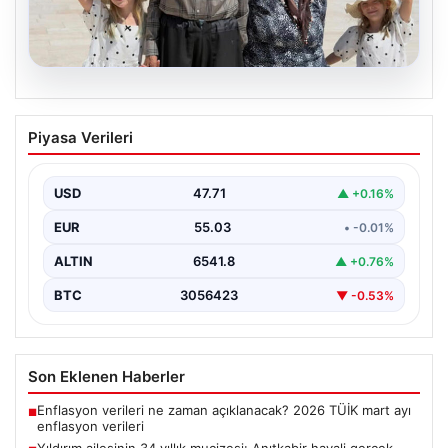
05.08.2026
Yıldırım ailesinin 34 yıllık mucizesi:
Piyasa Verileri
Anıtkabir hayali gerçek oldu
Adıyaman’da yaşayan Abuzer Yıldırım (71) ve eşi
Zeynep Yıldırım (59), tam 34 yıl boyunca…
USD
47.71
▲ +0.16%
EUR
55.03
• -0.01%
ALTIN
6541.8
▲ +0.76%
BTC
3056423
▼ -0.53%
Son Eklenen Haberler
Enflasyon verileri ne zaman açıklanacak? 2026 TÜİK mart ayı
■
enflasyon verileri