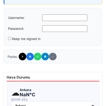
Username:
Password:
Keep me signed in
Paylaş:
Hava Durumu
☁
Ankara
NaN°C
ŞEHIR SEÇ