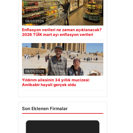
08/07/2026
Enflasyon verileri ne zaman açıklanacak?
2026 TÜİK mart ayı enflasyon verileri
08/05/2026
Yıldırım ailesinin 34 yıllık mucizesi:
Anıtkabir hayali gerçek oldu
Son Eklenen Firmalar