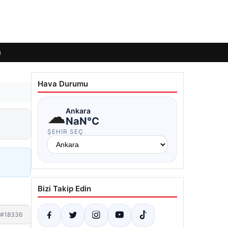
ı
Hava Durumu
☁
Ankara
NaN°C
ŞEHIR SEÇ
Bizi Takip Edin
#18336