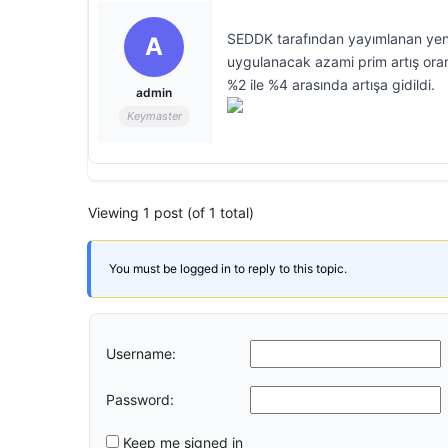
SEDDK tarafından yayımlanan yen
A
uygulanacak azami prim artış oranl
%2 ile %4 arasında artışa gidildi.
admin
Keymaster
Viewing 1 post (of 1 total)
You must be logged in to reply to this topic.
Username:
Password:
Keep me signed in