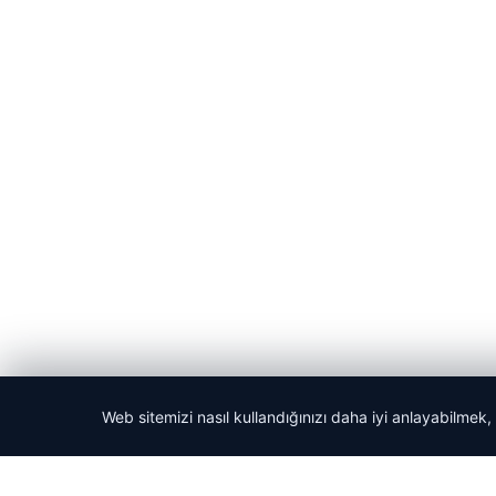
Web sitemizi nasıl kullandığınızı daha iyi anlayabilmek,
© 2026 ozdaily – Latest News