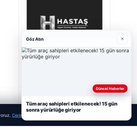
×
Göz Atın
Hastaş Beton
05/26/2026
Güncel Haberler
Tüm araç sahipleri etkilenecek! 15 gün
sonra yürürlüğe giriyor
ıyoruz.
Çerez Politikamız
Reddet
Kabul Et