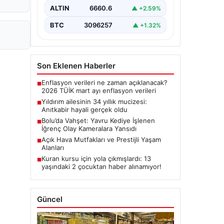
ALTIN
6660.6
▲ +2.59%
BTC
3096257
▲ +1.32%
Son Eklenen Haberler
Enflasyon verileri ne zaman açıklanacak?
■
2026 TÜİK mart ayı enflasyon verileri
Yıldırım ailesinin 34 yıllık mucizesi:
■
Anıtkabir hayali gerçek oldu
Bolu’da Vahşet: Yavru Kediye İşlenen
■
İğrenç Olay Kameralara Yansıdı
Açık Hava Mutfakları ve Prestijli Yaşam
■
Alanları
Kuran kursu için yola çıkmışlardı: 13
■
yaşındaki 2 çocuktan haber alınamıyor!
Güncel