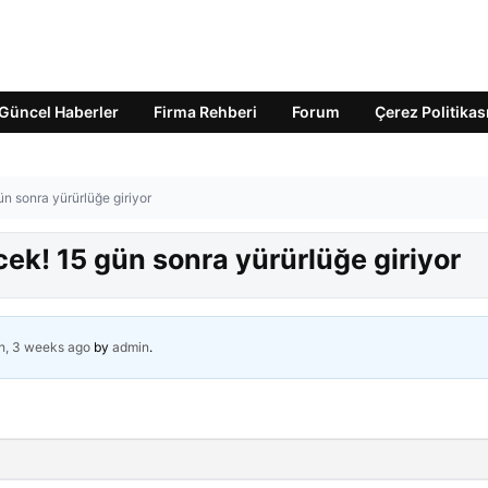
Güncel Haberler
Firma Rehberi
Forum
Çerez Politikas
ün sonra yürürlüğe giriyor
cek! 15 gün sonra yürürlüğe giriyor
h, 3 weeks ago
by
admin
.