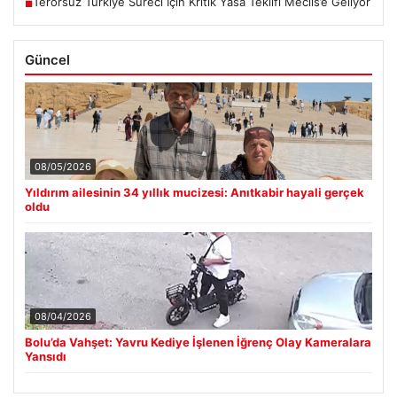
Terörsüz Türkiye Süreci İçin Kritik Yasa Teklifi Meclis’e Geliyor
■
Güncel
08/05/2026
Yıldırım ailesinin 34 yıllık mucizesi: Anıtkabir hayali gerçek
oldu
08/04/2026
Bolu’da Vahşet: Yavru Kediye İşlenen İğrenç Olay Kameralara
Yansıdı