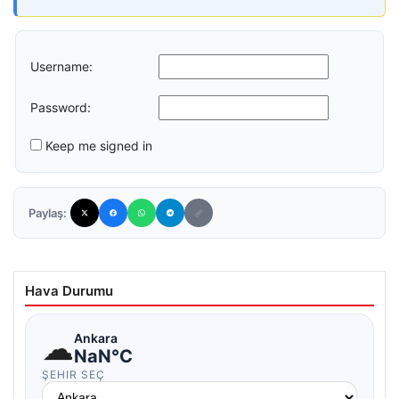
Username:
Password:
Keep me signed in
Paylaş:
Hava Durumu
☁
Ankara
NaN°C
ŞEHIR SEÇ