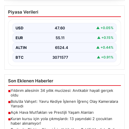
Bolu’da Vahşet: Yavru Kediye İşlenen
Piyasa Verileri
İğrenç Olay Kameralara Yansıdı
Bolu'nun Beşkavaklar Mahallesi'nde, geçtiğimiz
günlerde meydana gelen korkutucu olay, bölgedeki
USD
47.60
▲ +0.05%
sakinleri derinden sarstı. Elektrikli…
EUR
55.11
▲ +0.15%
ALTIN
6524.4
▲ +0.44%
BTC
3071577
▲ +0.91%
Son Eklenen Haberler
Yıldırım ailesinin 34 yıllık mucizesi: Anıtkabir hayali gerçek
■
oldu
Bolu’da Vahşet: Yavru Kediye İşlenen İğrenç Olay Kameralara
■
Yansıdı
Açık Hava Mutfakları ve Prestijli Yaşam Alanları
■
Kuran kursu için yola çıkmışlardı: 13 yaşındaki 2 çocuktan
■
haber alınamıyor!