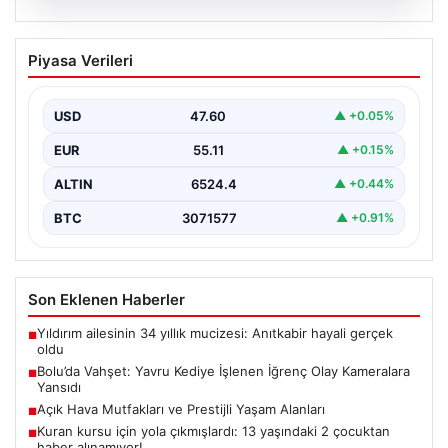
04.08.2026
Bolu’da Vahşet: Yavru Kediye İşlenen
Piyasa Verileri
İğrenç Olay Kameralara Yansıdı
Bolu'nun Beşkavaklar Mahallesi'nde, geçtiğimiz
günlerde meydana gelen korkutucu olay, bölgedeki
USD
47.60
▲ +0.05%
sakinleri derinden sarstı. Elektrikli…
EUR
55.11
▲ +0.15%
ALTIN
6524.4
▲ +0.44%
BTC
3071577
▲ +0.91%
Son Eklenen Haberler
Yıldırım ailesinin 34 yıllık mucizesi: Anıtkabir hayali gerçek
■
oldu
Bolu’da Vahşet: Yavru Kediye İşlenen İğrenç Olay Kameralara
■
Yansıdı
Açık Hava Mutfakları ve Prestijli Yaşam Alanları
■
Kuran kursu için yola çıkmışlardı: 13 yaşındaki 2 çocuktan
■
haber alınamıyor!