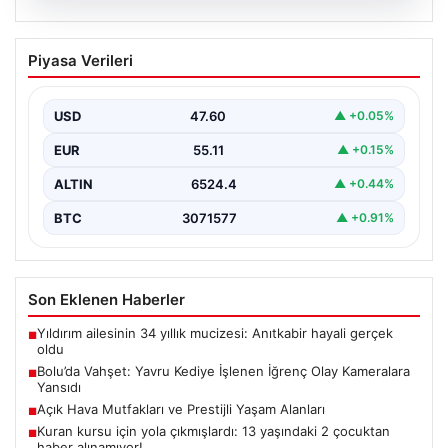
04.08.2026
Bolu’da Vahşet: Yavru Kediye İşlenen
Piyasa Verileri
İğrenç Olay Kameralara Yansıdı
Bolu'nun Beşkavaklar Mahallesi'nde, geçtiğimiz
günlerde meydana gelen korkutucu olay, bölgedeki
USD
47.60
▲ +0.05%
sakinleri derinden sarstı. Elektrikli…
EUR
55.11
▲ +0.15%
ALTIN
6524.4
▲ +0.44%
BTC
3071577
▲ +0.91%
Son Eklenen Haberler
Yıldırım ailesinin 34 yıllık mucizesi: Anıtkabir hayali gerçek
■
oldu
Bolu’da Vahşet: Yavru Kediye İşlenen İğrenç Olay Kameralara
■
Yansıdı
Açık Hava Mutfakları ve Prestijli Yaşam Alanları
■
Kuran kursu için yola çıkmışlardı: 13 yaşındaki 2 çocuktan
■
haber alınamıyor!