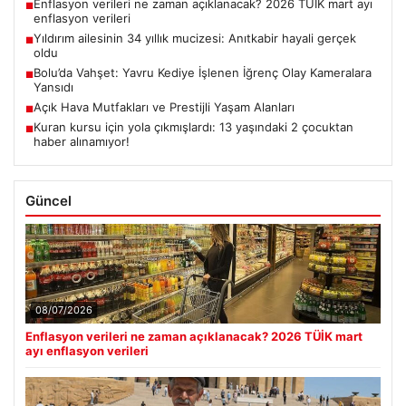
Enflasyon verileri ne zaman açıklanacak? 2026 TÜİK mart ayı
■
enflasyon verileri
Yıldırım ailesinin 34 yıllık mucizesi: Anıtkabir hayali gerçek
■
oldu
Bolu’da Vahşet: Yavru Kediye İşlenen İğrenç Olay Kameralara
■
Yansıdı
Açık Hava Mutfakları ve Prestijli Yaşam Alanları
■
Kuran kursu için yola çıkmışlardı: 13 yaşındaki 2 çocuktan
■
haber alınamıyor!
Güncel
08/07/2026
Enflasyon verileri ne zaman açıklanacak? 2026 TÜİK mart
ayı enflasyon verileri