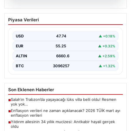
07.08.2026
Enflasyon verileri ne zaman
Piyasa Verileri
açıklanacak? 2026 TÜİK mart ayı
enflasyon verileri
USD
47.74
▲ +0.18%
EUR
55.25
▲ +0.32%
ALTIN
6660.6
▲ +2.59%
BTC
3096257
▲ +1.32%
Son Eklenen Haberler
Salah’ın Trabzon’da yaşayacağı lüks villa belli oldu! Resmen
■
yok yok…
Enflasyon verileri ne zaman açıklanacak? 2026 TÜİK mart ayı
■
enflasyon verileri
Yıldırım ailesinin 34 yıllık mucizesi: Anıtkabir hayali gerçek
■
oldu