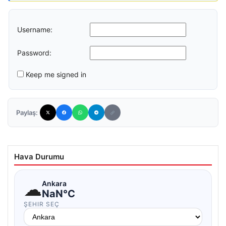
Username:
Password:
Keep me signed in
Paylaş:
Hava Durumu
☁
Ankara
NaN°C
ŞEHIR SEÇ