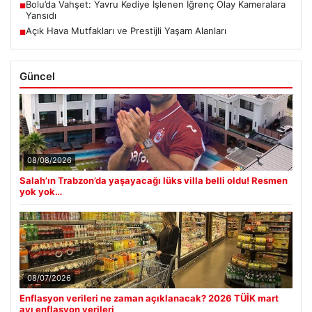
Bolu’da Vahşet: Yavru Kediye İşlenen İğrenç Olay Kameralara
■
Yansıdı
Açık Hava Mutfakları ve Prestijli Yaşam Alanları
■
Güncel
08/08/2026
Salah’ın Trabzon’da yaşayacağı lüks villa belli oldu! Resmen
yok yok…
08/07/2026
Enflasyon verileri ne zaman açıklanacak? 2026 TÜİK mart
ayı enflasyon verileri