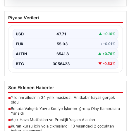
04.08.2026
Bolu’da Vahşet: Yavru Kediye İşlenen
Piyasa Verileri
İğrenç Olay Kameralara Yansıdı
Bolu'nun Beşkavaklar Mahallesi'nde, geçtiğimiz
günlerde meydana gelen korkutucu olay, bölgedeki
USD
47.71
▲ +0.16%
sakinleri derinden sarstı. Elektrikli…
EUR
55.03
• -0.01%
ALTIN
6541.8
▲ +0.76%
BTC
3056423
▼ -0.53%
Son Eklenen Haberler
Yıldırım ailesinin 34 yıllık mucizesi: Anıtkabir hayali gerçek
■
oldu
Bolu’da Vahşet: Yavru Kediye İşlenen İğrenç Olay Kameralara
■
Yansıdı
Açık Hava Mutfakları ve Prestijli Yaşam Alanları
■
Kuran kursu için yola çıkmışlardı: 13 yaşındaki 2 çocuktan
■
haber alınamıyor!