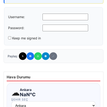
Username:
Password:
Keep me signed in
Paylaş:
Hava Durumu
☁
Ankara
NaN°C
ŞEHIR SEÇ