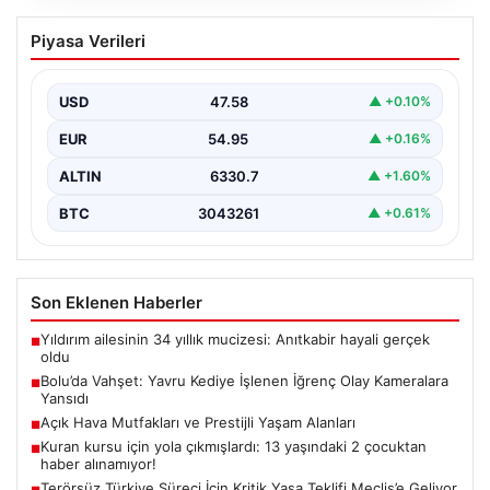
Bolu’da Vahşet: Yavru Kediye İşlenen
Piyasa Verileri
İğrenç Olay Kameralara Yansıdı
Bolu'nun Beşkavaklar Mahallesi'nde, geçtiğimiz
günlerde meydana gelen korkutucu olay, bölgedeki
USD
47.58
▲ +0.10%
sakinleri derinden sarstı. Elektrikli…
EUR
54.95
▲ +0.16%
ALTIN
6330.7
▲ +1.60%
BTC
3043261
▲ +0.61%
Son Eklenen Haberler
Yıldırım ailesinin 34 yıllık mucizesi: Anıtkabir hayali gerçek
■
oldu
Bolu’da Vahşet: Yavru Kediye İşlenen İğrenç Olay Kameralara
■
Yansıdı
Açık Hava Mutfakları ve Prestijli Yaşam Alanları
■
Kuran kursu için yola çıkmışlardı: 13 yaşındaki 2 çocuktan
■
haber alınamıyor!
Terörsüz Türkiye Süreci İçin Kritik Yasa Teklifi Meclis’e Geliyor
■