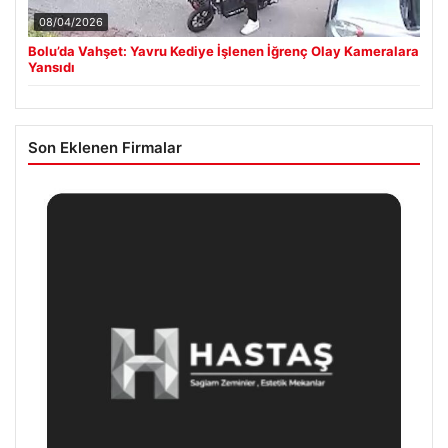
08/04/2026
Bolu’da Vahşet: Yavru Kediye İşlenen İğrenç Olay Kameralara
Yansıdı
Son Eklenen Firmalar