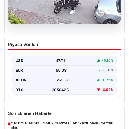
04.08.2026
Bolu’da Vahşet: Yavru Kediye İşlenen
Piyasa Verileri
İğrenç Olay Kameralara Yansıdı
Bolu'nun Beşkavaklar Mahallesi'nde, geçtiğimiz
günlerde meydana gelen korkutucu olay, bölgedeki
USD
47.71
▲ +0.16%
sakinleri derinden sarstı. Elektrikli…
EUR
55.03
• -0.01%
ALTIN
6541.8
▲ +0.76%
BTC
3056423
▼ -0.53%
Son Eklenen Haberler
Yıldırım ailesinin 34 yıllık mucizesi: Anıtkabir hayali gerçek
■
oldu