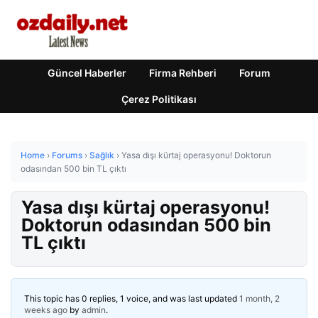
Güncel Haberler
Firma Rehberi
Forum
Çerez Politikası
Home
›
Forums
›
Sağlık
›
Yasa dışı kürtaj operasyonu! Doktorun
odasından 500 bin TL çıktı
Yasa dışı kürtaj operasyonu!
Doktorun odasından 500 bin
TL çıktı
This topic has 0 replies, 1 voice, and was last updated
1 month, 2
weeks ago
by
admin
.