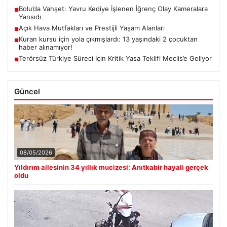
Bolu’da Vahşet: Yavru Kediye İşlenen İğrenç Olay Kameralara
■
Yansıdı
Açık Hava Mutfakları ve Prestijli Yaşam Alanları
■
Kuran kursu için yola çıkmışlardı: 13 yaşındaki 2 çocuktan
■
haber alınamıyor!
Terörsüz Türkiye Süreci İçin Kritik Yasa Teklifi Meclis’e Geliyor
■
Güncel
08/05/2026
Yıldırım ailesinin 34 yıllık mucizesi: Anıtkabir hayali gerçek
oldu