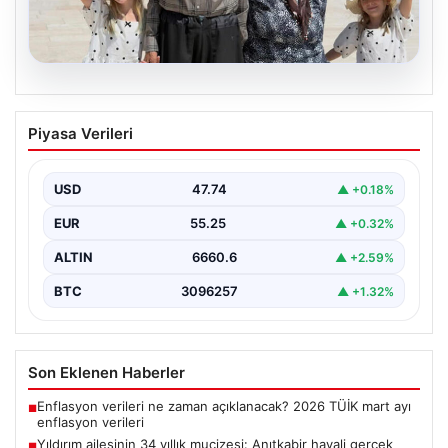
05.08.2026
Yıldırım ailesinin 34 yıllık mucizesi:
Piyasa Verileri
Anıtkabir hayali gerçek oldu
Adıyaman’da yaşayan Abuzer Yıldırım (71) ve eşi
Zeynep Yıldırım (59), tam 34 yıl boyunca…
USD
47.74
▲ +0.18%
EUR
55.25
▲ +0.32%
ALTIN
6660.6
▲ +2.59%
BTC
3096257
▲ +1.32%
Son Eklenen Haberler
Enflasyon verileri ne zaman açıklanacak? 2026 TÜİK mart ayı
■
enflasyon verileri
Yıldırım ailesinin 34 yıllık mucizesi: Anıtkabir hayali gerçek
■