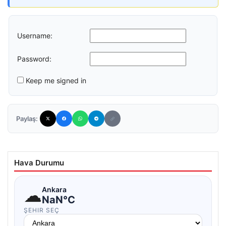
Username:
Password:
Keep me signed in
Paylaş:
Hava Durumu
☁
Ankara
NaN°C
ŞEHIR SEÇ