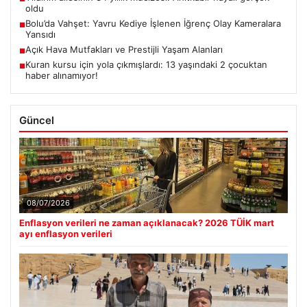
oldu
Bolu’da Vahşet: Yavru Kediye İşlenen İğrenç Olay Kameralara
■
Yansıdı
Açık Hava Mutfakları ve Prestijli Yaşam Alanları
■
Kuran kursu için yola çıkmışlardı: 13 yaşındaki 2 çocuktan
■
haber alınamıyor!
Güncel
08/07/2026
Enflasyon verileri ne zaman açıklanacak? 2026 TÜİK mart
ayı enflasyon verileri