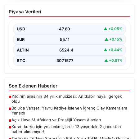
Bolu’da Vahşet: Yavru Kediye İşlenen
Piyasa Verileri
İğrenç Olay Kameralara Yansıdı
Bolu'nun Beşkavaklar Mahallesi'nde, geçtiğimiz
günlerde meydana gelen korkutucu olay, bölgedeki
USD
47.60
▲ +0.05%
sakinleri derinden sarstı. Elektrikli…
EUR
55.11
▲ +0.15%
ALTIN
6524.4
▲ +0.44%
BTC
3071577
▲ +0.91%
Son Eklenen Haberler
Yıldırım ailesinin 34 yıllık mucizesi: Anıtkabir hayali gerçek
■
oldu
Bolu’da Vahşet: Yavru Kediye İşlenen İğrenç Olay Kameralara
■
Yansıdı
Açık Hava Mutfakları ve Prestijli Yaşam Alanları
■
Kuran kursu için yola çıkmışlardı: 13 yaşındaki 2 çocuktan
■
haber alınamıyor!
Terörsüz Türkiye Süreci İçin Kritik Yasa Teklifi Meclis’e Geliyor
■