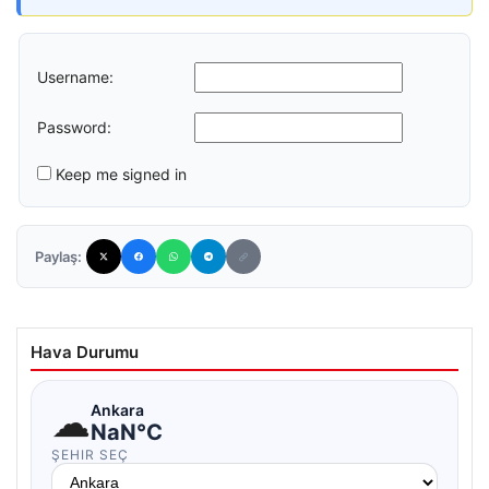
Username:
Password:
Keep me signed in
Paylaş:
Hava Durumu
☁
Ankara
NaN°C
ŞEHIR SEÇ