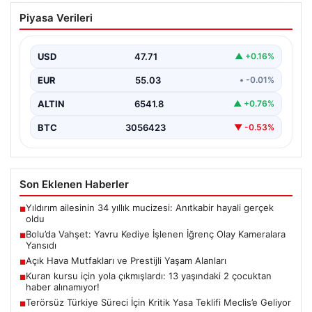
Bolu’da Vahşet: Yavru Kediye İşlenen
Piyasa Verileri
İğrenç Olay Kameralara Yansıdı
Bolu'nun Beşkavaklar Mahallesi'nde, geçtiğimiz
günlerde meydana gelen korkutucu olay, bölgedeki
USD
47.71
▲ +0.16%
sakinleri derinden sarstı. Elektrikli…
EUR
55.03
• -0.01%
ALTIN
6541.8
▲ +0.76%
BTC
3056423
▼ -0.53%
Son Eklenen Haberler
Yıldırım ailesinin 34 yıllık mucizesi: Anıtkabir hayali gerçek
■
oldu
Bolu’da Vahşet: Yavru Kediye İşlenen İğrenç Olay Kameralara
■
Yansıdı
Açık Hava Mutfakları ve Prestijli Yaşam Alanları
■
Kuran kursu için yola çıkmışlardı: 13 yaşındaki 2 çocuktan
■
haber alınamıyor!
Terörsüz Türkiye Süreci İçin Kritik Yasa Teklifi Meclis’e Geliyor
■