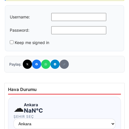
Username:
Password:
Keep me signed in
Paylaş:
Hava Durumu
☁
Ankara
NaN°C
ŞEHIR SEÇ