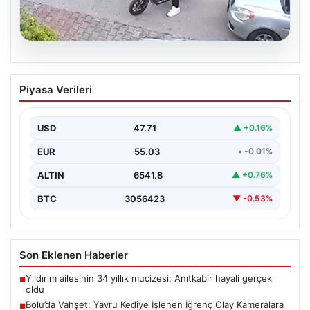
04.08.2026
Bolu’da Vahşet: Yavru Kediye İşlenen
Piyasa Verileri
İğrenç Olay Kameralara Yansıdı
Bolu'nun Beşkavaklar Mahallesi'nde, geçtiğimiz
günlerde meydana gelen korkutucu olay, bölgedeki
USD
47.71
▲ +0.16%
sakinleri derinden sarstı. Elektrikli…
EUR
55.03
• -0.01%
ALTIN
6541.8
▲ +0.76%
BTC
3056423
▼ -0.53%
Son Eklenen Haberler
Yıldırım ailesinin 34 yıllık mucizesi: Anıtkabir hayali gerçek
■
oldu
Bolu’da Vahşet: Yavru Kediye İşlenen İğrenç Olay Kameralara
■