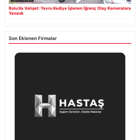
Bolu’da Vahşet: Yavru Kediye İşlenen İğrenç Olay Kameralara
Yansıdı
Son Eklenen Firmalar