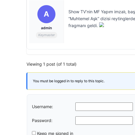
Show TV’nin MF Yapım imzalı, başr
A
“Muhtemel Aşk” dizisi reytinglerde
fragmanı geldi.
admin
Keymaster
Viewing 1 post (of 1 total)
You must be logged in to reply to this topic.
Username:
Password:
Keep me signed in