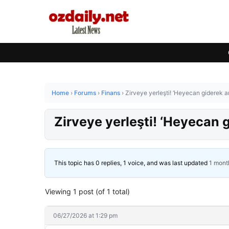
Home
›
Forums
›
Finans
›
Zirveye yerleşti! ‘Heyecan giderek ar
Zirveye yerleşti! ‘Heyecan g
This topic has 0 replies, 1 voice, and was last updated
1 mont
Viewing 1 post (of 1 total)
06/27/2026 at 1:29 pm