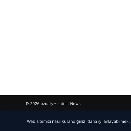
© 2026 ozdaily – Latest News
tcio
Web sitemizi nasıl kullandığınızı daha iyi anlayabilmek,