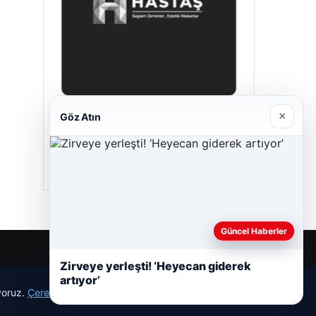
×
Göz Atın
Hastaş Beton
05/26/2026
Güncel Haberler
Zirveye yerleşti! ‘Heyecan giderek
artıyor’
ıyoruz.
Çerez Politikamız
Reddet
Kabul Et