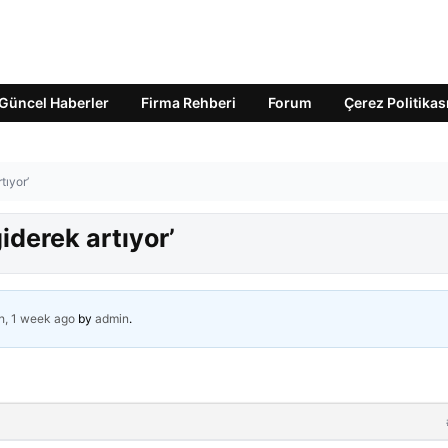
Güncel Haberler
Firma Rehberi
Forum
Çerez Politikas
tıyor’
iderek artıyor’
h, 1 week ago
by
admin
.