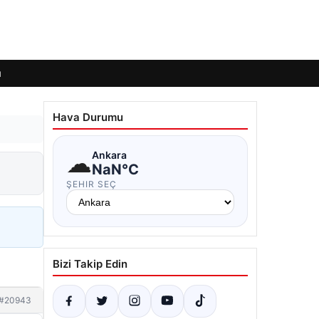
ı
Hava Durumu
☁
Ankara
NaN°C
ŞEHIR SEÇ
Bizi Takip Edin
#20943