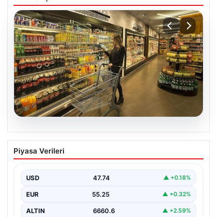
07.08.2026
Enflasyon verileri ne zaman
Piyasa Verileri
açıklanacak? 2026 TÜİK mart ayı
enflasyon verileri
USD
47.74
▲ +0.18%
EUR
55.25
▲ +0.32%
ALTIN
6660.6
▲ +2.59%