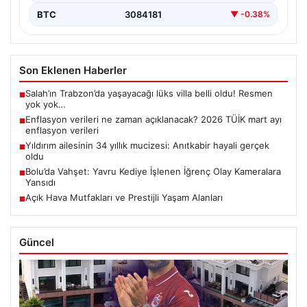
BTC
3084181
▼ -0.38%
Son Eklenen Haberler
Salah’ın Trabzon’da yaşayacağı lüks villa belli oldu! Resmen
■
yok yok…
Enflasyon verileri ne zaman açıklanacak? 2026 TÜİK mart ayı
■
enflasyon verileri
Yıldırım ailesinin 34 yıllık mucizesi: Anıtkabir hayali gerçek
■
oldu
Bolu’da Vahşet: Yavru Kediye İşlenen İğrenç Olay Kameralara
■
Yansıdı
Açık Hava Mutfakları ve Prestijli Yaşam Alanları
■
Güncel