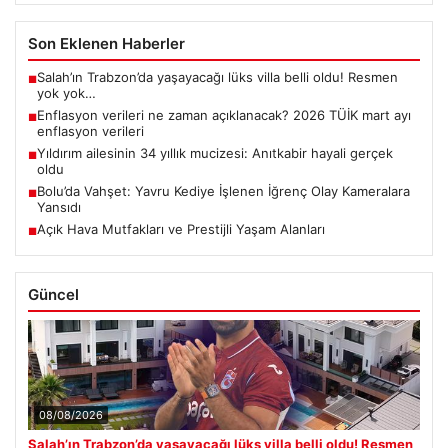
Son Eklenen Haberler
Salah’ın Trabzon’da yaşayacağı lüks villa belli oldu! Resmen
■
yok yok…
Enflasyon verileri ne zaman açıklanacak? 2026 TÜİK mart ayı
■
enflasyon verileri
Yıldırım ailesinin 34 yıllık mucizesi: Anıtkabir hayali gerçek
■
oldu
Bolu’da Vahşet: Yavru Kediye İşlenen İğrenç Olay Kameralara
■
Yansıdı
Açık Hava Mutfakları ve Prestijli Yaşam Alanları
■
Güncel
08/08/2026
Salah’ın Trabzon’da yaşayacağı lüks villa belli oldu! Resmen