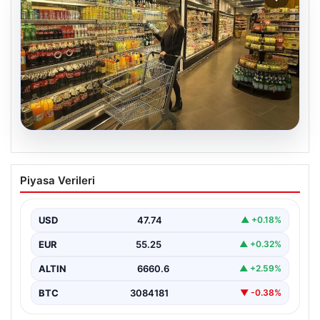
07.08.2026
Enflasyon verileri ne zaman
Piyasa Verileri
açıklanacak? 2026 TÜİK mart ayı
enflasyon verileri
USD
47.74
▲ +0.18%
EUR
55.25
▲ +0.32%
ALTIN
6660.6
▲ +2.59%
BTC
3084181
▼ -0.38%