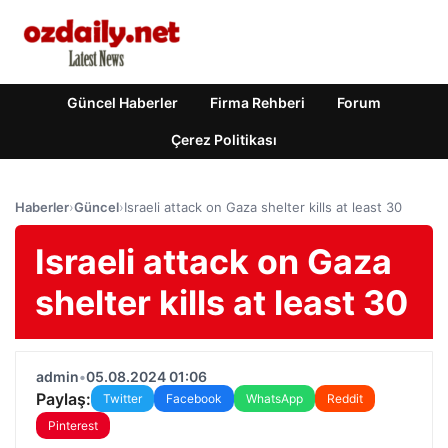
Güncel Haberler
Firma Rehberi
Forum
Çerez Politikası
Haberler
›
Güncel
›
Israeli attack on Gaza shelter kills at least 30
Israeli attack on Gaza
shelter kills at least 30
admin
•
05.08.2024 01:06
Paylaş:
Twitter
Facebook
WhatsApp
Reddit
Pinterest