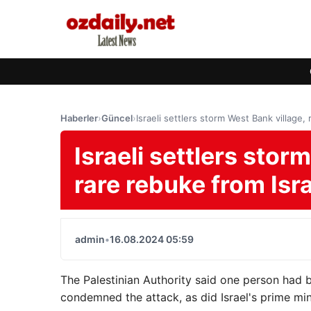
Haberler
›
Güncel
›
Israeli settlers storm West Bank village, 
Israeli settlers stor
rare rebuke from Israe
admin
•
16.08.2024 05:59
The Palestinian Authority said one person had be
condemned the attack, as did Israel's prime min