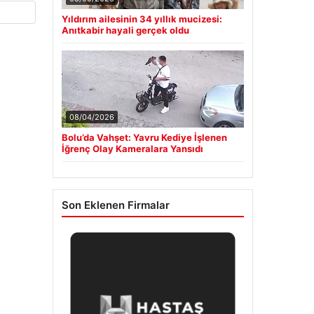
Yıldırım ailesinin 34 yıllık mucizesi:
Anıtkabir hayali gerçek oldu
08/04/2026
Bolu’da Vahşet: Yavru Kediye İşlenen
İğrenç Olay Kameralara Yansıdı
Son Eklenen Firmalar