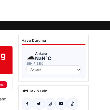
ı
Hava Durumu
ng
☁
Ankara
NaN°C
ŞEHIR SEÇ
rest
Bizi Takip Edin
 and