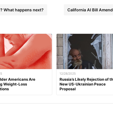
? What happens next?
California AI Bill Amen
25
12/28/2025
lder Americans Are
Russia’s Likely Rejection of t
ng Weight-Loss
New US-Ukrainian Peace
tions
Proposal