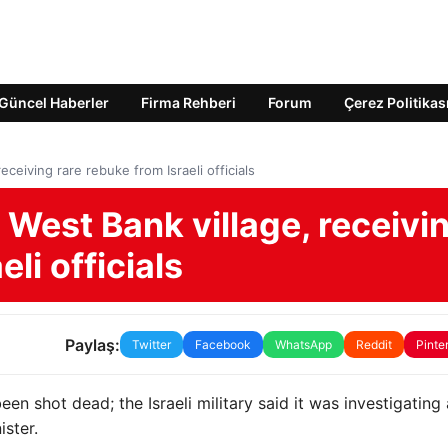
Güncel Haberler
Firma Rehberi
Forum
Çerez Politikas
receiving rare rebuke from Israeli officials
m West Bank village, receivi
li officials
Paylaş:
Twitter
Facebook
WhatsApp
Reddit
Pinte
en shot dead; the Israeli military said it was investigating
ister.