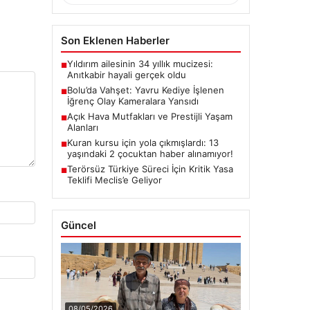
Son Eklenen Haberler
Yıldırım ailesinin 34 yıllık mucizesi:
■
Anıtkabir hayali gerçek oldu
Bolu’da Vahşet: Yavru Kediye İşlenen
■
İğrenç Olay Kameralara Yansıdı
Açık Hava Mutfakları ve Prestijli Yaşam
■
Alanları
Kuran kursu için yola çıkmışlardı: 13
■
yaşındaki 2 çocuktan haber alınamıyor!
Terörsüz Türkiye Süreci İçin Kritik Yasa
■
Teklifi Meclis’e Geliyor
Güncel
08/05/2026