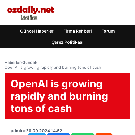
Güncel Haberler
Firma Rehberi
Forum
Çerez Politikası
Haberler
›
Güncel
›
OpenAI is growing rapidly and burning tons of cash
OpenAI is growing
rapidly and burning
tons of cash
admin
•
28.09.2024 14:52