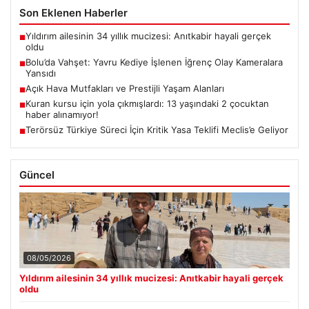
Son Eklenen Haberler
Yıldırım ailesinin 34 yıllık mucizesi: Anıtkabir hayali gerçek
■
oldu
Bolu’da Vahşet: Yavru Kediye İşlenen İğrenç Olay Kameralara
■
Yansıdı
Açık Hava Mutfakları ve Prestijli Yaşam Alanları
■
Kuran kursu için yola çıkmışlardı: 13 yaşındaki 2 çocuktan
■
haber alınamıyor!
Terörsüz Türkiye Süreci İçin Kritik Yasa Teklifi Meclis’e Geliyor
■
Güncel
08/05/2026
Yıldırım ailesinin 34 yıllık mucizesi: Anıtkabir hayali gerçek
oldu