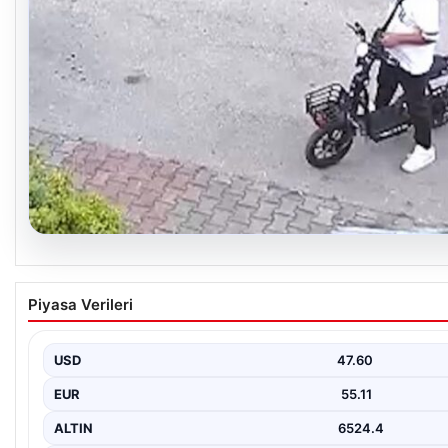
04.08.2026
Bolu’da Vahşet: Yavru Kediye İşlenen İğrenç 
Piyasa Verileri
Bolu’nun Beşkavaklar Mahallesi’nde, geçtiğimiz günlerde meyda
sakinleri derinden sarstı. Elektrikli…
USD
47.60
EUR
55.11
ALTIN
6524.4