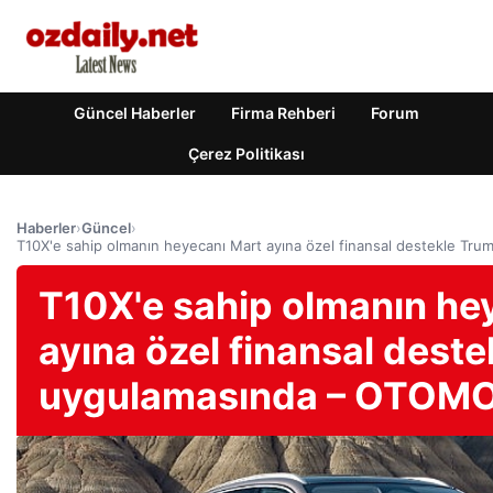
Güncel Haberler
Firma Rehberi
Forum
Çerez Politikası
Haberler
›
Güncel
›
T10X'e sahip olmanın heyecanı Mart ayına özel finansal destekle T
T10X'e sahip olmanın he
ayına özel finansal dest
uygulamasında – OTOM