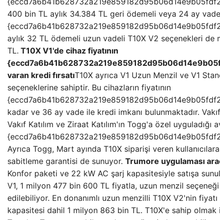
{eccd7a6b41b628732a219e859182d95b06d14e9b05fdf20
400 bin TL aylık 34.384 TL geri ödemeli veya 24 ay vade
{eccd7a6b41b628732a219e859182d95b06d14e9b05fdf20
aylık 32 TL ödemeli uzun vadeli T10X V2 seçenekleri de 
TL.
T10X V1'de cihaz fiyatının
{eccd7a6b41b628732a219e859182d95b06d14e9b05f
varan kredi fırsatı
T10X ayrıca V1 Uzun Menzil ve V1 Stand
seçeneklerine sahiptir. Bu cihazların fiyatının
{eccd7a6b41b628732a219e859182d95b06d14e9b05fdf2
kadar ve 36 ay vade ile kredi imkanı bulunmaktadır. Vakı
Vakıf Katılım ve Ziraat Katılım'ın Togg'a özel uyguladığı av
{eccd7a6b41b628732a219e859182d95b06d14e9b05fdf2
Ayrıca Togg, Mart ayında T10X siparişi veren kullanıcılar
sabitleme garantisi de sunuyor.
Trumore uygulaması aracı
Konfor paketi ve 22 kW AC şarj kapasitesiyle satışa sun
V1, 1 milyon 477 bin 600 TL fiyatla, uzun menzil seçeneği 
edilebiliyor. En donanımlı uzun menzilli T10X V2'nin fiyat
kapasitesi dahil 1 milyon 863 bin TL. T10X'e sahip olmak is