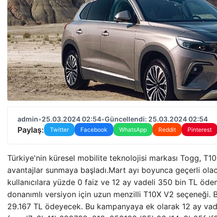
admin
•
25.03.2024 02:54
•
Güncellendi: 25.03.2024 02:54
Paylaş:
Twitter
Facebook
WhatsApp
Reddit
Pinterest
Türkiye'nin küresel mobilite teknolojisi markası Togg, T10X
avantajlar sunmaya başladı.Mart ayı boyunca geçerli o
kullanıcılara yüzde 0 faiz ve 12 ay vadeli 350 bin TL öde
donanımlı versiyon için uzun menzilli T10X V2 seçeneği. 
29.167 TL ödeyecek. Bu kampanyaya ek olarak 12 ay vad