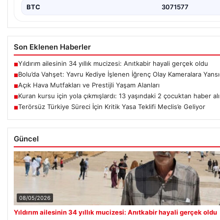
BTC
3071577
Son Eklenen Haberler
Yıldırım ailesinin 34 yıllık mucizesi: Anıtkabir hayali gerçek oldu
■
Bolu’da Vahşet: Yavru Kediye İşlenen İğrenç Olay Kameralara Yansı
■
Açık Hava Mutfakları ve Prestijli Yaşam Alanları
■
Kuran kursu için yola çıkmışlardı: 13 yaşındaki 2 çocuktan haber al
■
Terörsüz Türkiye Süreci İçin Kritik Yasa Teklifi Meclis’e Geliyor
■
Güncel
08/05/2026
Yıldırım ailesinin 34 yıllık mucizesi: Anıtkabir hayali gerçek oldu