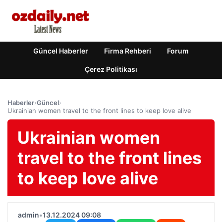
Güncel Haberler
Firma Rehberi
Forum
Çerez Politikası
Haberler
›
Güncel
›
Ukrainian women travel to the front lines to keep love alive
Ukrainian women
travel to the front lines
to keep love alive
admin
•
13.12.2024 09:08