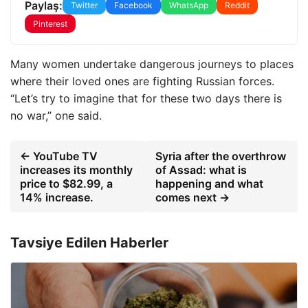
Paylaş:
Twitter
Facebook
WhatsApp
Reddit
Pinterest
Many women undertake dangerous journeys to places
where their loved ones are fighting Russian forces.
“Let’s try to imagine that for these two days there is
no war,” one said.
← YouTube TV
Syria after the overthrow
increases its monthly
of Assad: what is
price to $82.99, a
happening and what
14% increase.
comes next →
Tavsiye Edilen Haberler