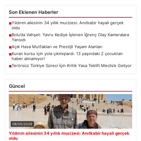
Son Eklenen Haberler
Yıldırım ailesinin 34 yıllık mucizesi: Anıtkabir hayali gerçek
■
oldu
Bolu’da Vahşet: Yavru Kediye İşlenen İğrenç Olay Kameralara
■
Yansıdı
Açık Hava Mutfakları ve Prestijli Yaşam Alanları
■
Kuran kursu için yola çıkmışlardı: 13 yaşındaki 2 çocuktan
■
haber alınamıyor!
Terörsüz Türkiye Süreci İçin Kritik Yasa Teklifi Meclis’e Geliyor
■
Güncel
08/05/2026
Yıldırım ailesinin 34 yıllık mucizesi: Anıtkabir hayali gerçek
oldu