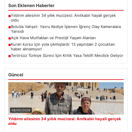
Son Eklenen Haberler
Yıldırım ailesinin 34 yıllık mucizesi: Anıtkabir hayali gerçek
■
oldu
Bolu’da Vahşet: Yavru Kediye İşlenen İğrenç Olay Kameralara
■
Yansıdı
Açık Hava Mutfakları ve Prestijli Yaşam Alanları
■
Kuran kursu için yola çıkmışlardı: 13 yaşındaki 2 çocuktan
■
haber alınamıyor!
Terörsüz Türkiye Süreci İçin Kritik Yasa Teklifi Meclis’e Geliyor
■
Güncel
08/05/2026
Yıldırım ailesinin 34 yıllık mucizesi: Anıtkabir hayali gerçek
oldu