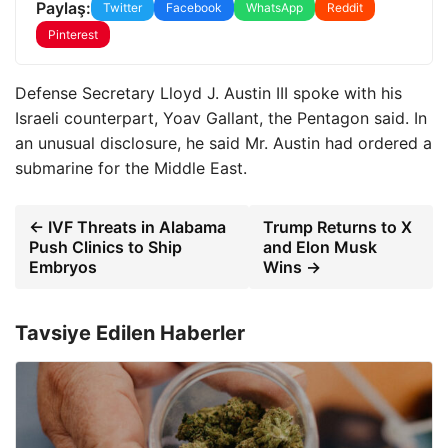
Paylaş:
Twitter
Facebook
WhatsApp
Reddit
Pinterest
Defense Secretary Lloyd J. Austin III spoke with his
Israeli counterpart, Yoav Gallant, the Pentagon said. In
an unusual disclosure, he said Mr. Austin had ordered a
submarine for the Middle East.
← IVF Threats in Alabama
Trump Returns to X
Push Clinics to Ship
and Elon Musk
Embryos
Wins →
Tavsiye Edilen Haberler