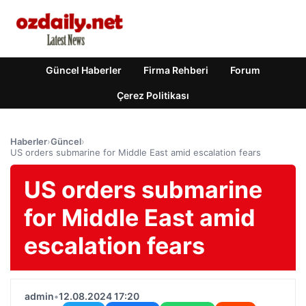
Güncel Haberler
Firma Rehberi
Forum
Çerez Politikası
Haberler
›
Güncel
›
US orders submarine for Middle East amid escalation fears
US orders submarine
for Middle East amid
escalation fears
admin
•
12.08.2024 17:20