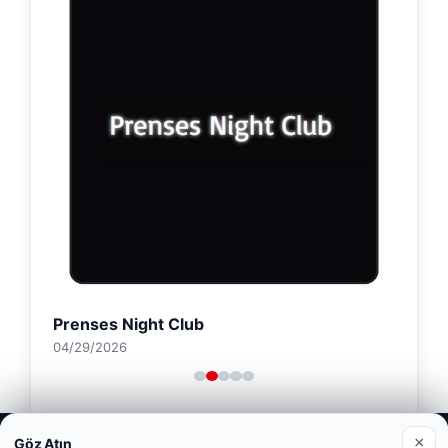
Prenses Night Club
04/29/2026
Web sitemizi nasıl kullandığınızı daha iyi anlayabilmek,
×
Göz Atın