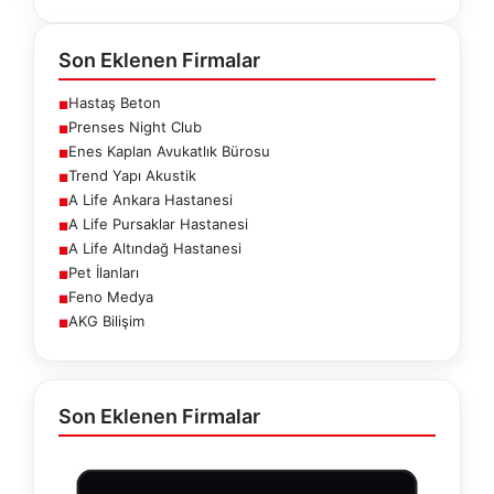
Son Eklenen Firmalar
Hastaş Beton
■
Prenses Night Club
■
Enes Kaplan Avukatlık Bürosu
■
Trend Yapı Akustik
■
A Life Ankara Hastanesi
■
A Life Pursaklar Hastanesi
■
A Life Altındağ Hastanesi
■
Pet İlanları
■
Feno Medya
■
AKG Bilişim
■
Son Eklenen Firmalar