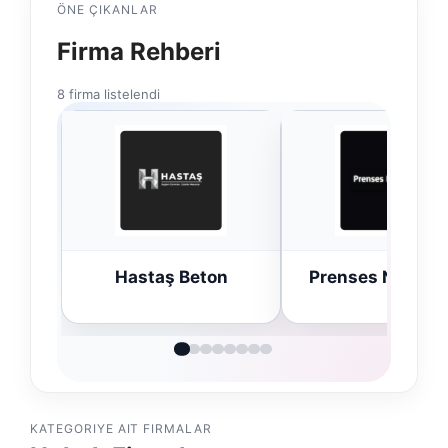
ÖNE ÇIKANLAR
Firma Rehberi
8 firma listelendi
n
Prenses Night Club
Enes Kaplan
Avukatlık Büro
KATEGORIYE AIT FIRMALAR