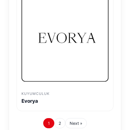
KUYUMCULUK
Evorya
1
2
Next »