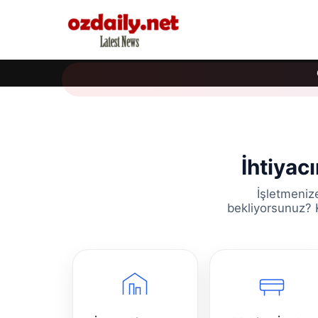
İhtiyac
İşletmeniz
bekliyorsunuz? K