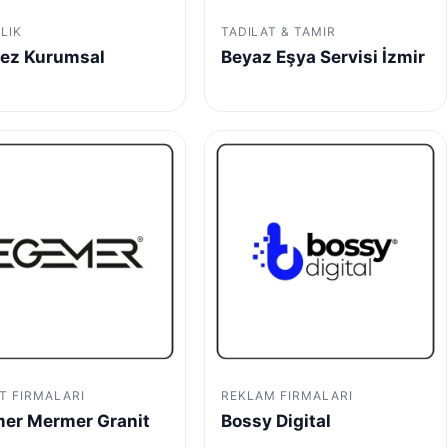
LIK
TADILAT & TAMIR
ez Kurumsal
Beyaz Eşya Servisi İzmir
T FIRMALARI
REKLAM FIRMALARI
er Mermer Granit
Bossy Digital