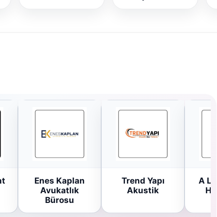
ht
Enes Kaplan
Trend Yapı
A Li
Avukatlık
Akustik
Ha
Bürosu