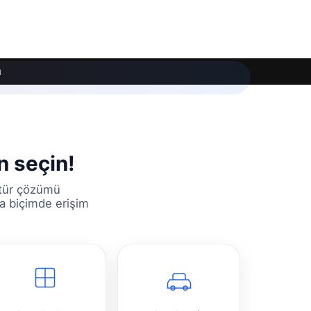
ı
n seçin!
 tür çözümü
a biçimde erişim