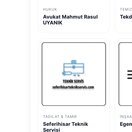
HUKUK
TEMIZ
Avukat Mahmut Rasul
Tekd
UYANIK
TADILAT & TAMIR
İNŞAA
Seferihisar Teknik
Egem
Servisi