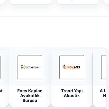
ht
Enes Kaplan
Trend Yapı
A Li
Avukatlık
Akustik
Ha
Bürosu