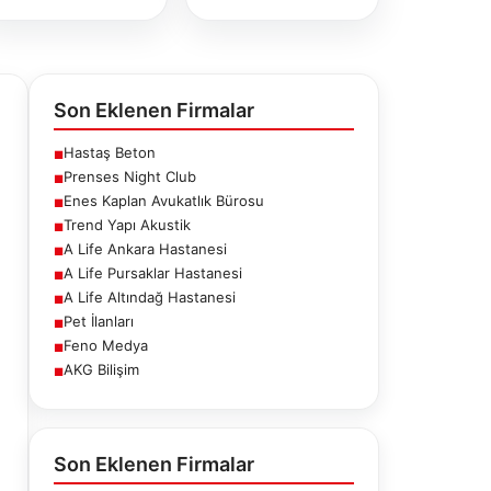
Son Eklenen Firmalar
Hastaş Beton
■
Prenses Night Club
■
Enes Kaplan Avukatlık Bürosu
■
Trend Yapı Akustik
■
A Life Ankara Hastanesi
■
A Life Pursaklar Hastanesi
■
A Life Altındağ Hastanesi
■
Pet İlanları
■
Feno Medya
■
AKG Bilişim
■
fe Ankara
A Life Pursaklar
A Life Altındağ
stanesi
Hastanesi
Hastanesi
Son Eklenen Firmalar