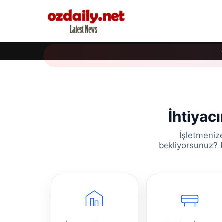
İhtiyac
İşletmeniz
bekliyorsunuz? K