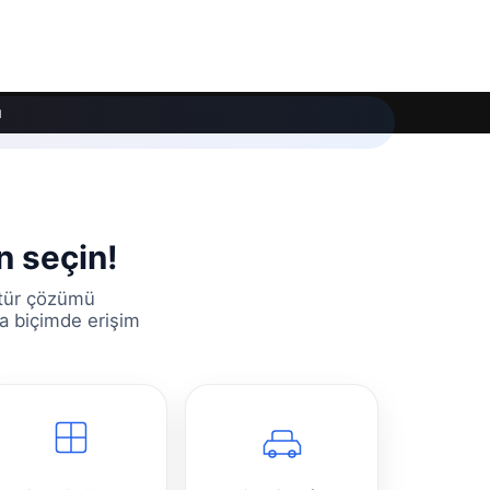
ı
n seçin!
 tür çözümü
a biçimde erişim